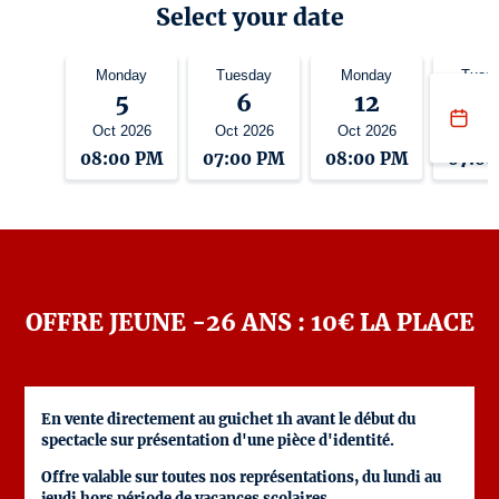
Select your date
Monday
Tuesday
Monday
Tues
5
6
12
1
Oct 2026
Oct 2026
Oct 2026
Oct 2
08:00 PM
07:00 PM
08:00 PM
07:0
OFFRE JEUNE -26 ANS : 10€ LA PLACE
En vente directement au guichet 1h avant le début du
spectacle sur présentation d'une pièce d'identité.
Offre valable sur toutes nos représentations, du lundi au
jeudi hors période de vacances scolaires.