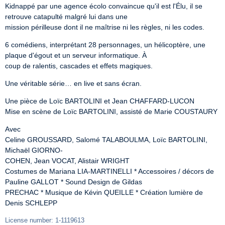
Kidnappé par une agence écolo convaincue qu'il est l'Élu, il se 
retrouve catapulté malgré lui dans une

mission périlleuse dont il ne maîtrise ni les règles, ni les codes.
6 comédiens, interprétant 28 personnages, un hélicoptère, une 
plaque d'égout et un serveur informatique. À

coup de ralentis, cascades et effets magiques.
Une véritable série… en live et sans écran.
Une pièce de Loïc BARTOLINI et Jean CHAFFARD-LUCON

Mise en scène de Loïc BARTOLINI, assisté de Marie COUSTAURY
Avec

Celine GROUSSARD, Salomé TALABOULMA, Loïc BARTOLINI, 
Michaël GIORNO-

COHEN, Jean VOCAT, Alistair WRIGHT

Costumes de Mariana LIA-MARTINELLI * Accessoires / décors de 
Pauline GALLOT * Sound Design de Gildas

PRECHAC * Musique de Kévin QUEILLE * Création lumière de 
Denis SCHLEPP
License number: 1-1119613