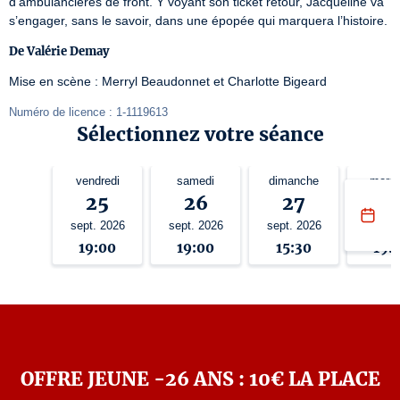
d’ambulancières de front. Y voyant son ticket retour, Jacqueline va 
s’engager, sans le savoir, dans une épopée qui marquera l’histoire.
De Valérie Demay
Mise en scène : Merryl Beaudonnet et Charlotte Bigeard
Numéro de licence : 1-1119613
Sélectionnez votre séance
vendredi
samedi
dimanche
mercr
25
26
27
3
sept. 2026
sept. 2026
sept. 2026
sept. 
19:00
19:00
15:30
19:
OFFRE JEUNE -26 ANS : 10€ LA PLACE