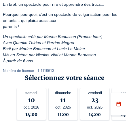
En bref, un spectacle pour rire et apprendre des trucs...
Pourquoi pourquoi, c'est un spectacle de vulgarisation pour les 
enfants... qui plaira aussi aux

parents !
Un spectacle créé par Marine Baousson (France Inter)
Avec Quentin Thiriau et Perrine Megret
Ecrit par Marine Baousson et Lucie Le Moine
Mis en Scène par Nicolas Vital et Marine Baousson
À partir de 6 ans
Numéro de licence : 1-1119613
Sélectionnez votre séance
samedi
dimanche
vendredi
same
10
11
23
2
oct. 2026
oct. 2026
oct. 2026
oct. 2
14:00
11:00
14:00
14: