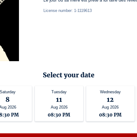
Le jour où sa mère est prête à lui faire des révé
License number: 1-1119613
Select your date
Saturday
Tuesday
Wednesday
8
11
12
Aug 2026
Aug 2026
Aug 2026
8:30 PM
08:30 PM
08:30 PM