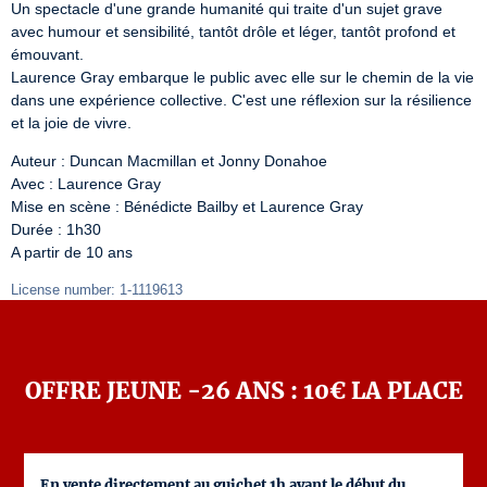
Un spectacle d'une grande humanité qui traite d'un sujet grave 
avec humour et sensibilité, tantôt drôle et léger, tantôt profond et 
émouvant.

Laurence Gray embarque le public avec elle sur le chemin de la vie 
dans une expérience collective. C'est une réflexion sur la résilience 
et la joie de vivre.
Auteur : Duncan Macmillan et Jonny Donahoe

Avec : Laurence Gray

Mise en scène : Bénédicte Bailby et Laurence Gray

Durée : 1h30

A partir de 10 ans
License number: 1-1119613
OFFRE JEUNE -26 ANS : 10€ LA PLACE
En vente directement au guichet 1h avant le début du